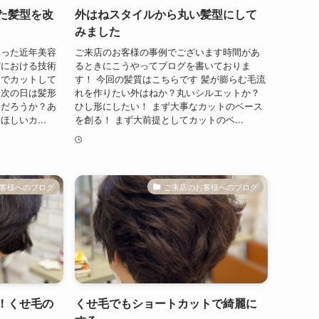
た髪型を改
外はねスタイルから丸い髪型にして
みました
まった近年美容
ご来店のお客様の事例でございます時間があ
縮における技術
るときにこうやってブログを書いておりま
けでカットして
す！ 今回の髪質はこちらです 髪が膨らむ毛流
ト次の日は髪形
れを作りたい外はねか？丸いシルエットか？
いだろうか？あ
ひし形にしたい！ まず大事なカットのベース
しいカ...
を創る！ まず大前提としてカットのベ...
客様へのブログ
ご来店のお客様へのブログ
！くせ毛の
くせ毛でもショートカットで綺麗に