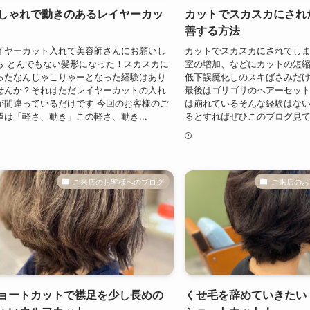
しゃれで動きのあるレイヤーカッ
カットでスカスカにされ
善する方法
イヤーカット入れて美容師さんにお願いし
カットでスカスカにされてし
ら とんでもない髪形になった！スカスカに
室の増加、などにカットの短
ったなんじゃこりゃーとなった経験はあり
低下誤魔化しのスキばさみだ
せんか？それはただレイヤーカットの入れ
最後はゴリゴリのヘアーセッ
が間違っているだけです 今回のお客様のご
は崩れているそんな経験はな
望は「軽さ、動き」この軽さ、動き...
るとすればぜひこのブログ見てほ
ご来店のお客様へのブログ
ご来店のお
ョートカットで襟足を少し長めの
くせ毛を辞めていきたい