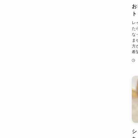
お
ト
レ
た
な
ま
方
希
シ