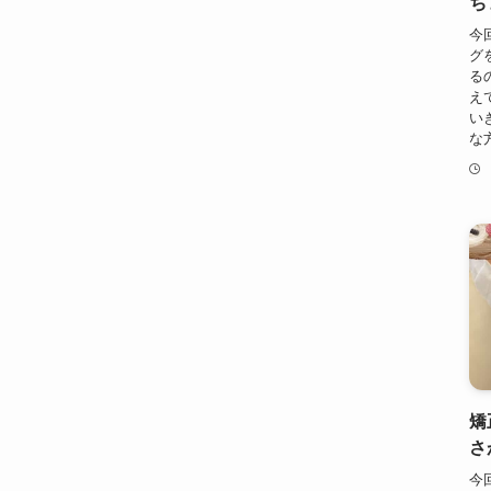
ち
今
グ
る
え
い
な
矯
さ
今