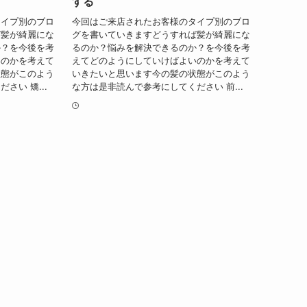
する
タイプ別のブロ
今回はご来店されたお客様のタイプ別のブロ
ば髪が綺麗にな
グを書いていきますどうすれば髪が綺麗にな
か？を今後を考
るのか？悩みを解決できるのか？を今後を考
いのかを考えて
えてどのようにしていけばよいのかを考えて
状態がこのよう
いきたいと思います今の髪の状態がこのよう
さい 矯...
な方は是非読んで参考にしてください 前...